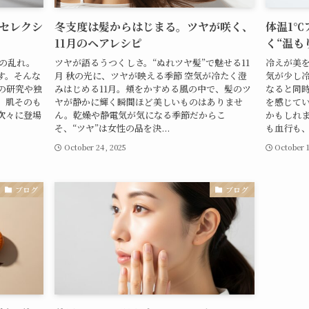
セレクシ
冬支度は髪からはじまる。ツヤが咲く、
体温1℃
11月のヘアレシピ
く“温も
ムの乱れ。
ツヤが語るうつくしさ。“ぬれツヤ髪”で魅せる11
冷えが美を
す。そんな
月 秋の光に、ツヤが映える季節 空気が冷たく澄
気が少し
新の研究や独
みはじめる11月。頬をかすめる風の中で、髪のツ
なると同
、肌そのも
ヤが静かに輝く瞬間ほど美しいものはありませ
を感じて
次々に登場
ん。乾燥や静電気が気になる季節だからこ
かもしれ
そ、“ツヤ”は女性の品を決...
も血行も、
October 24, 2025
October 1
ブログ
ブログ