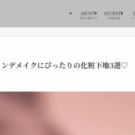
ABOUT
RECRUIT
当社の働き方
採用詳細
ス
ァンデメイクにぴったりの化粧下地3選♡